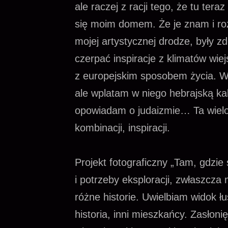
ale raczej z racji tego, że tu te
się moim domem. Że je znam i ro
mojej artystycznej drodze, były z
czerpać inspiracje z klimatów wie
z europejskim sposobem życia. W 
ale wplatam w niego hebrajską kali
opowiadam o judaizmie… Ta wielot
kombinacji, inspiracji.
Projekt fotograficzny „Tam, gdzie
i potrzeby eksploracji, zwłaszcz
różne historie. Uwielbiam widok ł
historia, inni mieszkańcy. Zasło