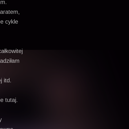
em.
paratem,
ne cykle
ałkowitej
adziłam
 itd.
e tutaj.
y