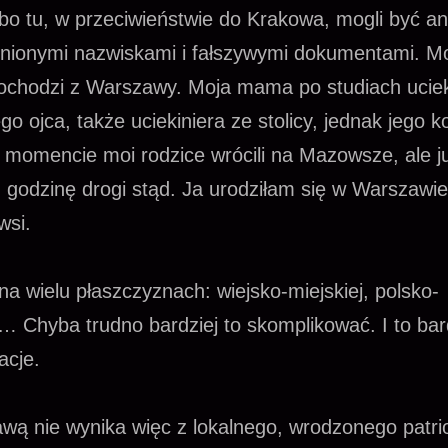
bo tu, w przeciwieństwie do Krakowa, mogli być a
enionymi nazwiskami i fałszywymi dokumentami. M
ochodzi z Warszawy. Moja mama po studiach ucie
o ojca, także uciekiniera ze stolicy, jednak jego k
 momencie moi rodzice wrócili na Mazowsze, ale ju
 godzinę drogi stąd. Ja urodziłam się w Warszawie
wsi.
na wielu płaszczyznach: wiejsko-miejskiej, polsko-
j… Chyba trudno bardziej to skomplikować. I to ba
acje.
awą nie wynika więc z lokalnego, wrodzonego patr