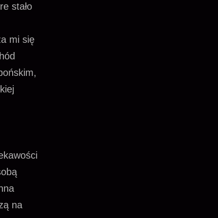
re stało
a mi się
chód
apońskim,
kiej
iekawości
sobą
inna
dzą na