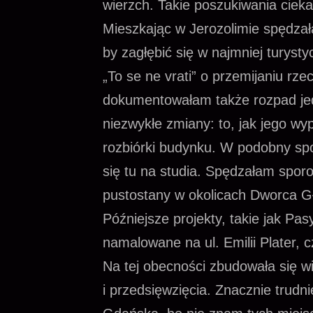
wierzch. Takie poszukiwania cie
Mieszkając w Jerozolimie spędza
by zagłębić się w najmniej turyst
„To se ne vrati” o przemijaniu rz
dokumentowałam także rozpad j
niezwykłe zmiany: to, jak jego wy
rozbiórki budynku. W podobny s
się tu na studia. Spędzałam spor
pustostany w okolicach Dworca Gł
Późniejsze projekty, takie jak Pa
namalowane na ul. Emilii Plater, c
Na tej obecności zbudowała się wi
i przedsięwzięcia. Znacznie trudn