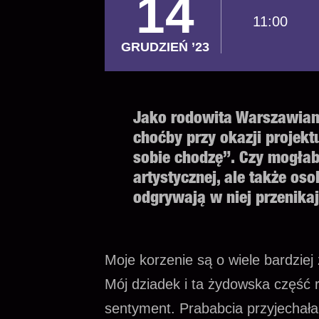
14
11:00
GRUDZIEŃ ’23
Jako rodowita Warszawianka
choćby przy okazji projekt
sobie chodzę”. Czy mogłab
artystycznej, ale także osob
odgrywają w niej przenika
Moje korzenie są o wiele bardziej
Mój dziadek i ta żydowska część
sentyment. Prababcia przyjechała