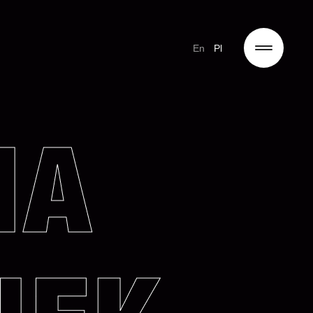
En
Pl
NA