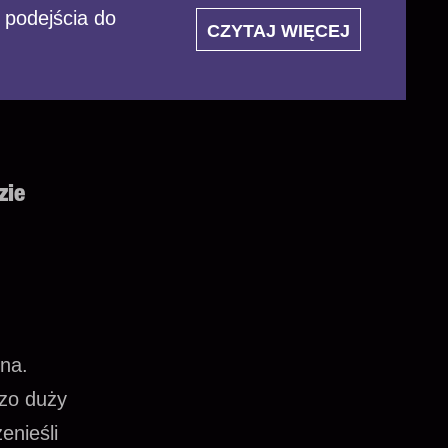
 podejścia do
CZYTAJ WIĘCEJ
zie
zna.
dzo duży
enieśli