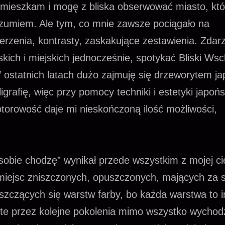
raz mieszkam i mogę z bliska obserwować miasto, któ
zumiem. Ale tym, co mnie zawsze pociągało na
derzenia, kontrasty, zaskakujące zestawienia. Zdarz
jskich i miejskich jednocześnie, spotykać Bliski Ws
ostatnich latach dużo zajmuję się drzeworytem j
grafię, więc przy pomocy techniki i estetyki japońs
orowość daje mi nieskończoną ilość możliwości,
 sobie chodzę” wynikał przede wszystkim z mojej c
a miejsc zniszczonych, opuszczonych, mających za 
uszczących się warstw farby, bo każda warstwa to 
nięte przez kolejne pokolenia mimo wszystko wycho