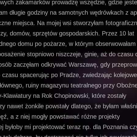
kawych zakamarków prowadzę wszędzie, gdzie jest
łam długie godziny na samotnych wędrówkach z a
yczne miejsca. Na mojej wsi stworzyłam fotograficz
eczy, domów, sprzętów gospodarskich. Przez 10 lat
ednego domu po pożarze, w którym obserwowałam
posażenie stopniowo niszczeje, ginie, aż do czasu c
posób zaczęłam odkrywać Warszawę, gdy przeprow
o czasu spacerując po Pradze, zwiedzając kolejowe
ównego, ruiny magazynu teatralnego przy Oboźnej
sy-Klawiatury na Rok Chopinowski, które zostały
zy nawet żonkile powstały dlatego, że byłam właśni
ęź, a z niej mogły powstawać różne projekty
iej byłoby mi projektować teraz np. dla Poznania cz