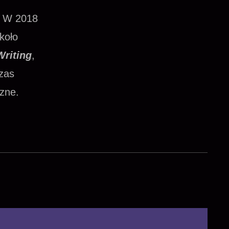
h. W 2018
koło
Writing
,
zas
czne.