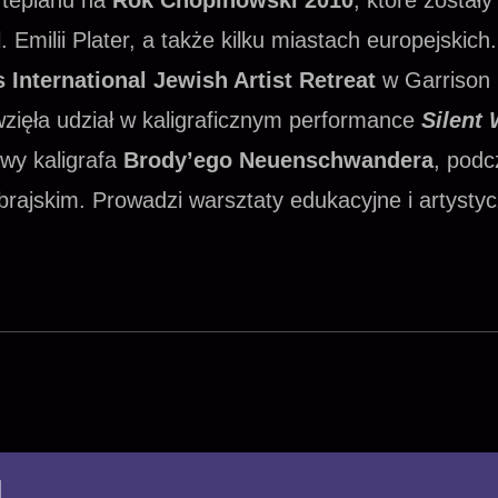
ortepianu na
Rok Chopinowski 2010
, które zostały
 Emilii Plater, a także kilku miastach europejskic
 International Jewish Artist Retreat
w Garrison 
zięła udział w kaligraficznym performance
Silent 
wy kaligrafa
Brody’ego Neuenschwandera
, podc
ebrajskim.
Prowadzi warsztaty edukacyjne i artysty