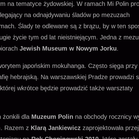
 na tematyce żydowskiej. W ramach Mi Polin pr
olegający na odnajdywaniu śladów po mezuzach
ach. Ślady te odlewane są z brązu, by w ten spo
gie życie tym od lat nieistniejącym. Jedna z mezu
biorach
Jewish Museum w Nowym Jorku
.
worytem japońskim mokuhanga. Często sięga przy
afię hebrajską. Na warszawskiej Pradze prowadzi 
której wkrótce będzie prowadzić także warsztaty
 żonkili dla
Muzeum Polin
na obchody rocznicy w
m. Razem z
Klarą Jankiewicz
zaprojektowała przej