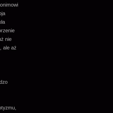
nonimowi
oja
kła
orzenie
ż nie
, ale aż
rdzo
iotyzmu,