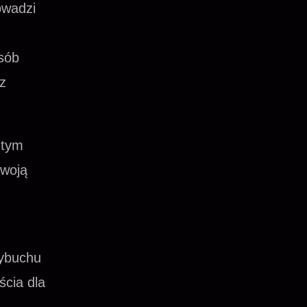
owadzi
sób
z
 tym
swoją
ybuchu
ścia dla