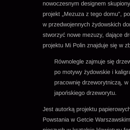
nowoczesnym designem skupionym
projekt „Mezuza z tego domu”, p
w przedwojennych żydowskich dom
stworzyć nowe mezuzy, dające dru
projektu Mi Polin znajduje się w z
Równolegle zajmuje się drze
po motywy żydowskie i kaligr
pracownię drzeworytniczą, w 
japońskiego drzeworytu.
Jest autorką projektu papierowych
Powstania w Getcie Warszawski