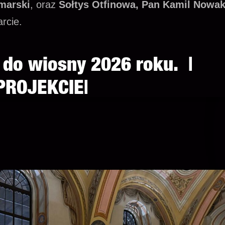
marski
, oraz
Sołtys Otfinowa, Pan Kamil Nowa
rcie.
ć
do wiosny 2026 roku
. |
PROJEKCIE|