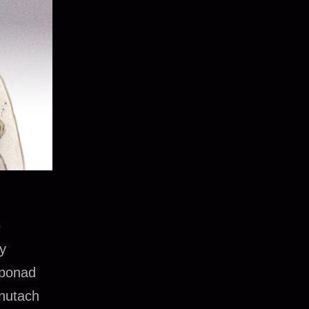
ę
y
 ponad
inutach