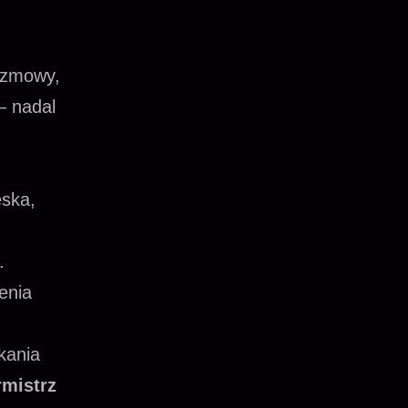
rozmowy,
– nadal
eska,
.
enia
kania
mistrz