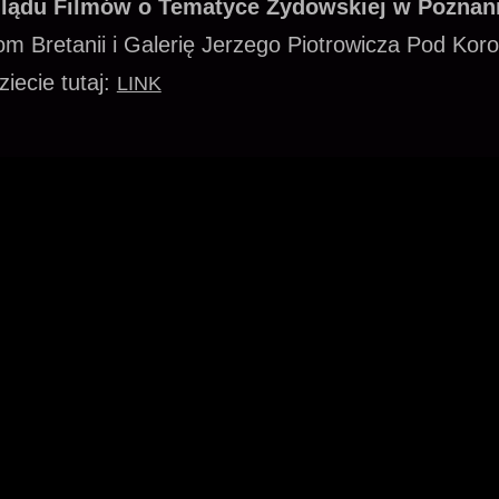
eglądu Filmów o Tematyce Żydowskiej w Poznan
m Bretanii i Galerię Jerzego Piotrowicza Pod Kor
iecie tutaj:
LINK