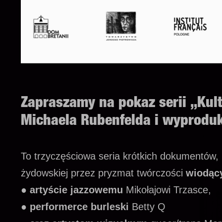
Zapraszamy na pokaz serii
„Kul
Michaela Rubenfelda i wyproduk
To trzyczęściowa seria krótkich dokumentów, 
żydowskiej przez pryzmat twórczości
wiodący
● artyście jazzowemu
Mikołajowi Trzasce,
● performerce burleski
Betty Q