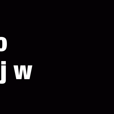
o
j w