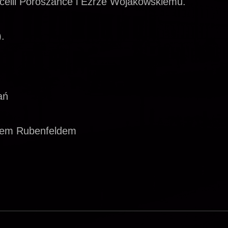
celli Poroszance
i
Ezrze Wojakowskiemu.
.
ań
lem Rubenfeldem