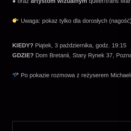
● oraz
artystom wizualnym
queer/trans
Mar
Uwaga: pokaz tylko dla dorosłych (nagość)
KIEDY?
Piątek, 3 października, godz. 19:15
GDZIE?
Dom Bretanii, Stary Rynek 37, Pozn
Po pokazie rozmowa z reżyserem Michae