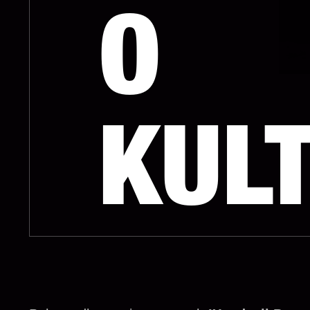
O
KUL