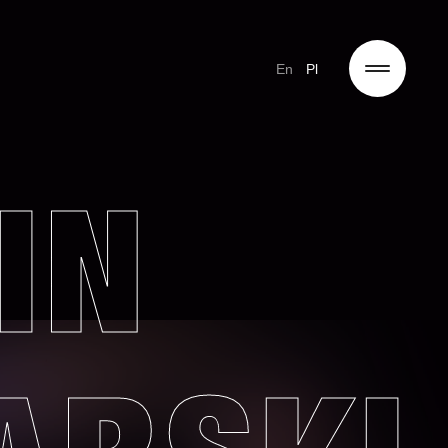
En
Pl
IN