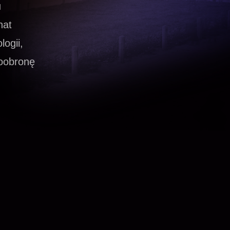
u
nat
logii,
moobronę