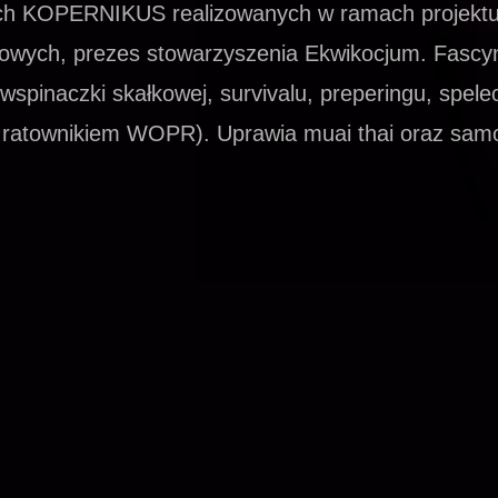
ch KOPERNIKUS realizowanych w ramach projekt
kowych, prezes stowarzyszenia Ekwikocjum. Fascy
 wspinaczki skałkowej, survivalu, preperingu, speleo
t ratownikiem WOPR). Uprawia muai thai oraz sa