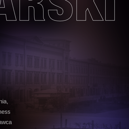
ARSKI
nia,
ness
wawca