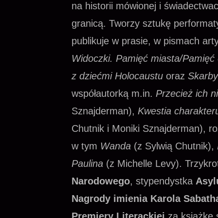
na historii mówionej i świadectw
granicą. Tworzy sztukę performaty
publikuje w prasie, w pismach art
Widoczki. Pamięć miasta/Pamięć 
z dziećmi Holocaustu
oraz
Skarby
współautorką m.in.
Przecież ich n
Sznajderman),
Kwestia charakter
Chutnik i Moniki Sznajderman), ro
w tym
Wanda
(z Sylwią Chutnik),
Paulina
(z Michelle Levy). Trzykr
Narodowego
, stypendystka
Asyl
Nagrody imienia Karola Sabath
Premiery Literackiej
za książkę s