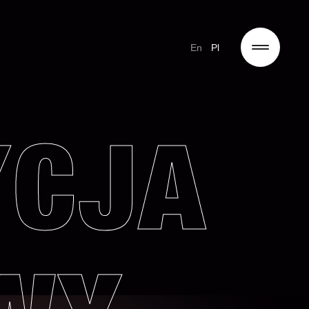
En
Pl
YCJA