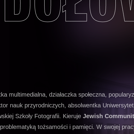
DOŁO
tka multimedialna, działaczka społeczna, populary
oktor nauk przyrodniczych, absolwentka Uniwersyte
iej Szkoły Fotografii. Kieruje
Jewish Communit
ę problematyką tożsamości i pamięci. W swojej prac