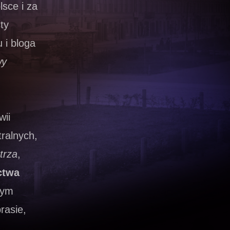
sce i za
ty
 i bloga
wy
wii
tralnych,
trza
,
ctwa
tym
rasie,