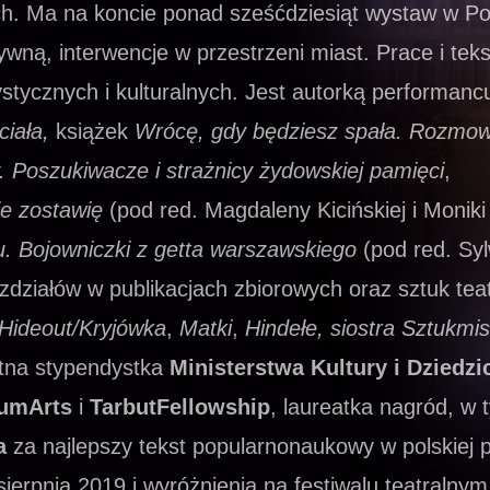
ach. Ma na koncie ponad sześćdziesiąt wystaw w Pol
wną, interwencje w przestrzeni miast. Prace i teks
ystycznych i kulturalnych. Jest autorką performancu
ciała,
książek
Wrócę, gdy będziesz spała. Rozmo
. Poszukiwacze i strażnicy żydowskiej pamięci
,
ie zostawię
(pod red. Magdaleny Kicińskiej i Moniki
u. Bojowniczki z getta warszawskiego
(pod red. Syl
zdziałów w publikacjach zbiorowych oraz sztuk tea
Hideout/Kryjówka
,
Matki
,
Hindełe, siostra Sztukmis
otna stypendystka
Ministerstwa Kultury i Dziedzi
umArts
i
TarbutFellowship
, laureatka nagród, w 
a
za najlepszy tekst popularnonaukowy w polskiej p
ierpnia 2019 i wyróżnienia na festiwalu teatralnym