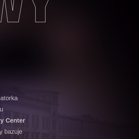
WY
zatorka
tu
y Center
y bazuje