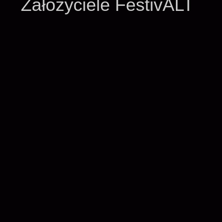
Założyciele FestivALT