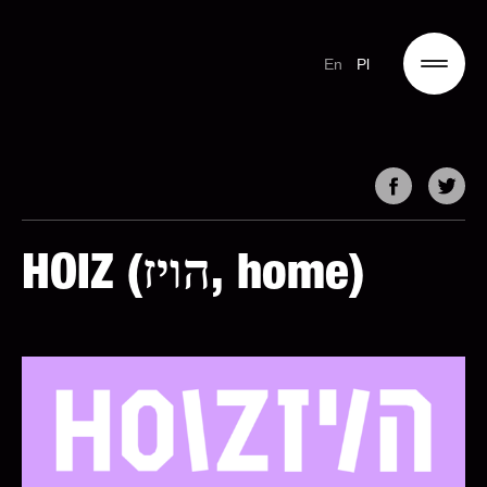
En
Pl
HOIZ (הויז, home)