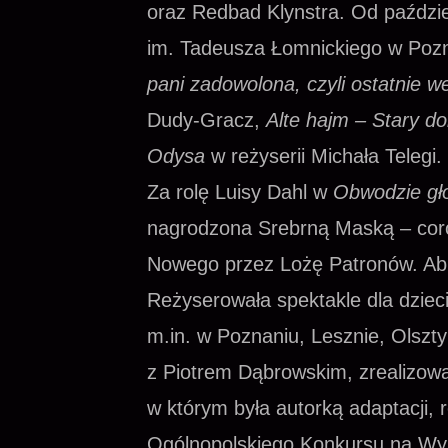
oraz Redbad Klynstra. Od paździ
im. Tadeusza Łomnickiego w Pozna
pani zadowolona, czyli ostatnie 
Dudy-Gracz,
Alte hajm – Stary d
Odysa
w reżyserii Michała Telegi.
Za rolę Luisy Dahl w
Obwodzie gł
nagrodzona Srebrną Maską – cor
Nowego przez Lożę Patronów. Abb
Reżyserowała spektakle dla dzieci
m.in. w Poznaniu, Lesznie, Olszty
z Piotrem Dąbrowskim, zrealizowa
w którym była autorką adaptacji, r
Ogólnopolskiego Konkursu na Wys