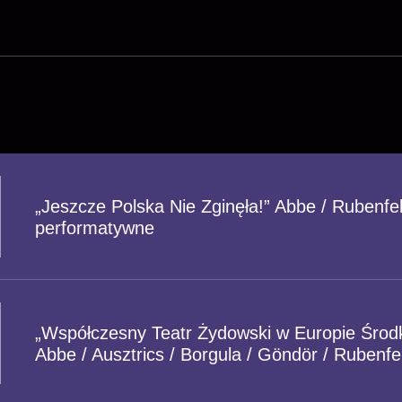
„Jeszcze Polska Nie Zginęła!” Abbe / Rubenfel
performatywne
„Współczesny Teatr Żydowski w Europie Śro
Abbe / Ausztrics / Borgula / Göndör / Rubenf