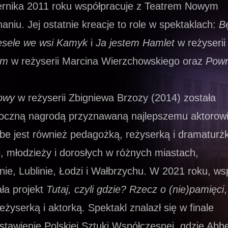
ernika 2011 roku współpracuje z Teatrem Nowym
niu. Jej ostatnie kreacje to role w spektaklach:
B
wesele we wsi Kamyk
i
Ja jestem Hamlet
w reżyserii
om
w reżyserii Marcina Wierzchowskiego oraz
Powr
owy
w reżyserii Zbigniewa Brzozy (2014) została
oczną nagrodą przyznawaną najlepszemu aktorowi
e jest również pedagożką, reżyserką i dramaturż
, młodzieży i dorosłych w różnych miastach,
nie, Lublinie, Łodzi i Wałbrzychu. W 2021 roku, ws
ła projekt
Tutaj, czyli gdzie? Rzecz o (nie)pamięci
,
eżyserką i aktorką. Spektakl znalazł się w finale
tawienie Polskiej Sztuki Współczesnej, gdzie Abb