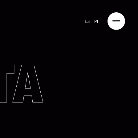
En
Pl
TA