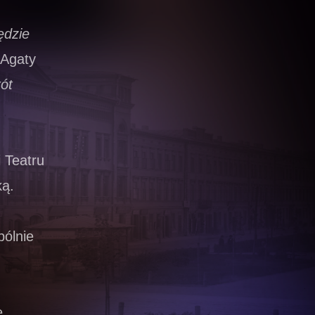
ędzie
 Agaty
ót
 Teatru
ką.
pólnie
e