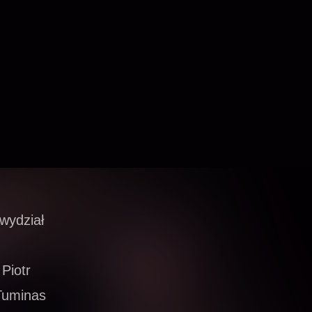
wydział
Piotr
 Tuminas