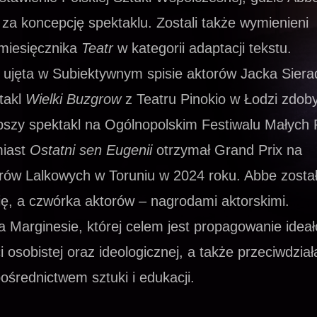
 za koncepcję spektaklu. Zostali także wymienieni
 miesięcznika
Teatr
w kategorii adaptacji tekstu.
 ujęta w Subiektywnym spisie aktorów Jacka Siera
ktakl
Wielki Buzgrow
z Teatru Pinokio w Łodzi zdoby
epszy spektakl na Ogólnopolskim Festiwalu Małych
miast
Ostatni sen Eugenii
otrzymał Grand Prix na
ów Lalkowych w Toruniu w 2024 roku. Abbe zosta
ę, a czwórka aktorów – nagrodami aktorskimi.
 Marginesie, której celem jest propagowanie idea
 osobistej oraz ideologicznej, a także przeciwdział
ośrednictwem sztuki i edukacji.