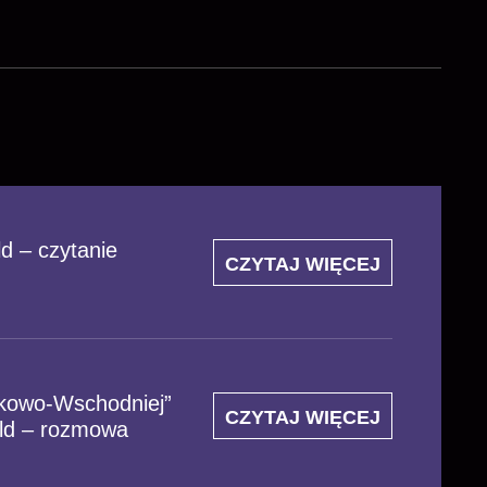
d – czytanie
CZYTAJ WIĘCEJ
dkowo-Wschodniej”
CZYTAJ WIĘCEJ
eld – rozmowa