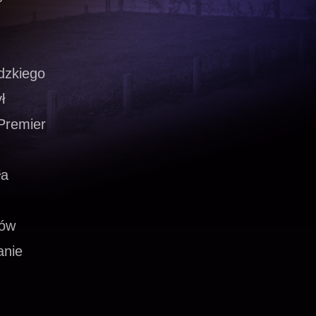
dzkiego
ł
 Premier
ła
łów
anie