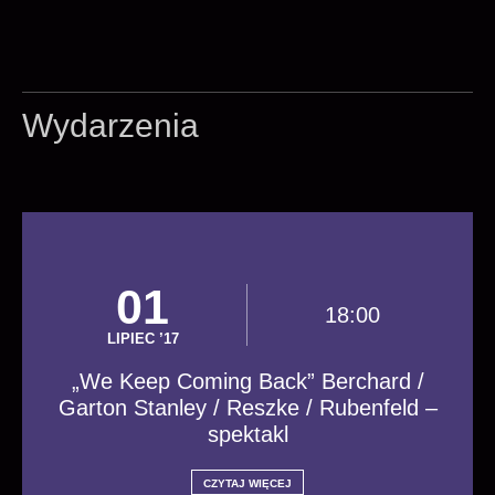
Wydarzenia
01
18:00
LIPIEC ’17
„We Keep Coming Back” Berchard /
Garton Stanley / Reszke / Rubenfeld –
spektakl
CZYTAJ WIĘCEJ