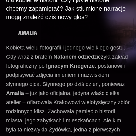
dla kobiet w historii. Czy i jakie historie
chcemy zapamiętać? Jak stłumione narracje
mogą znaleźć dziś nowy głos?
AMALIA
Kobieta wielu fotografii i jednego wielkiego gestu.
Gdy wraz z bratem
Natanem
odziedziczyła zakład
fotograficzny po
Ignacym Kriegerze
, postanowili
podpisywać zdjęcia imieniem i nazwiskiem
słynnego ojca. Słynnego po dziś dzień, ponieważ
Amalia
– już jako oficjalna, jedyna właścicielka
atelier – ofiarowała Krakowowi wielotysięczny zbiór
rodzinnych klisz. Zachowała pamięć o historii
miasta, jego zabytkach i mieszkańcach. Ale kim
była ta niezwykła Żydówka, jedna z pierwszych