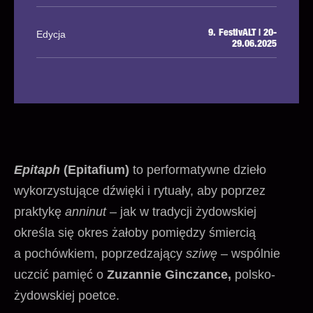
Edycja
9. FestivALT | 20-
29.06.2025
Epitaph
(Epitafium)
to performatywne dzieło
wykorzystujące dźwięki i rytuały, aby poprzez
praktykę
anninut
– jak w tradycji żydowskiej
określa się okres żałoby pomiędzy śmiercią
a pochówkiem, poprzedzający
sziwę
– wspólnie
uczcić pamięć o
Zuzannie Ginczance,
polsko-
żydowskiej poetce.