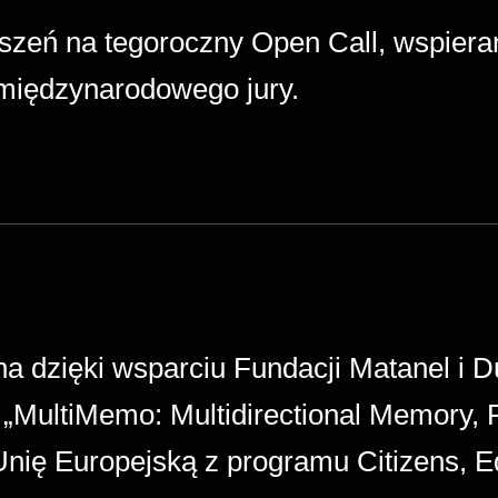
łoszeń na tegoroczny Open Call, wspier
międzynarodowego jury.
ana dzięki wsparciu Fundacji Matanel i
„MultiMemo: Multidirectional Memory, 
Unię Europejską z programu Citizens, E