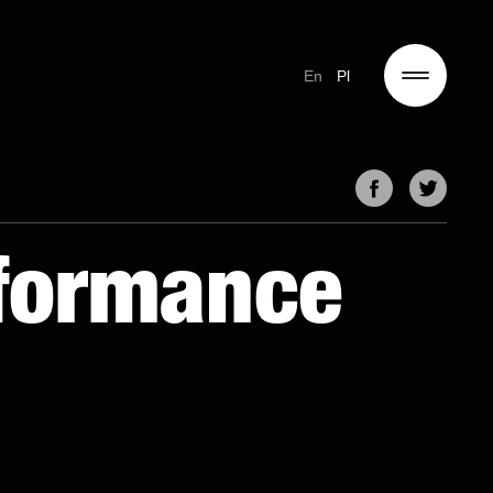
En
Pl
rformance