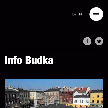
En
Pl
Info Budka