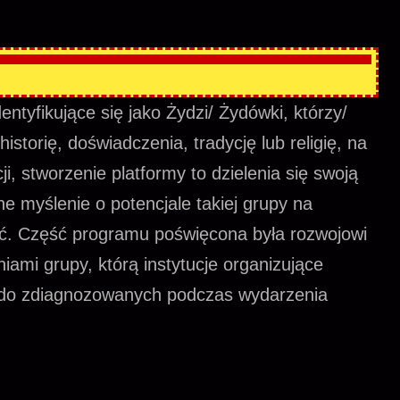
ntyfikujące się jako Żydzi/ Żydówki, którzy/
istorię, doświadczenia, tradycję lub religię, na
i, stworzenie platformy to dzielenia się swoją
ne myślenie o potencjale takiej grupy na
ić. Część programu poświęcona była rozwojowi
niami grupy, którą instytucje organizujące
u do zdiagnozowanych podczas wydarzenia