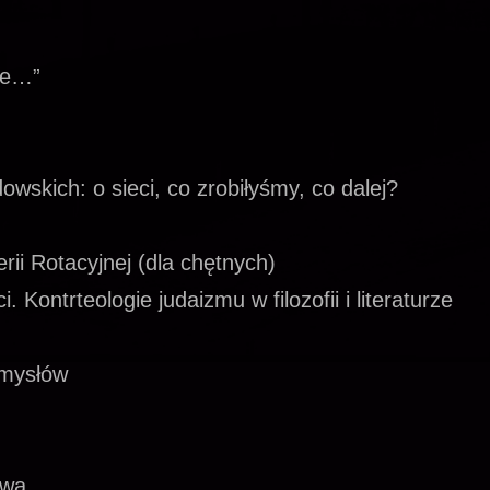
ie…”
wskich: o sieci, co zrobiłyśmy, co dalej?
ii Rotacyjnej (dla chętnych)
ontrteologie judaizmu w filozofii i literaturze
omysłów
awa