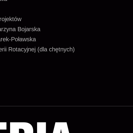
rojektów
tarzyna Bojarska
arek-Poławska
ii Rotacyjnej (dla chętnych)