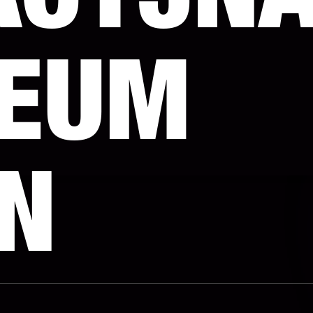
ACYJNA
EUM
IN