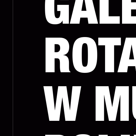
GAL
ROT
W M