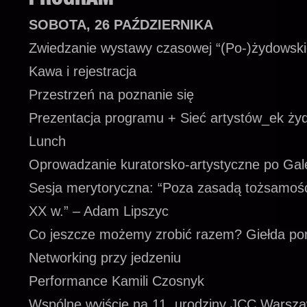
PROGRAM
SOBOTA, 26 PAŹDZIERNIKA
Zwiedzanie wystawy czasowej “(Po-)żydowsk
Kawa i rejestracja
Przestrzeń na poznanie się
Prezentacja programu + Sieć artystów_ek żydo
Lunch
Oprowadzanie kuratorsko-artystyczne po Galer
Sesja merytoryczna: “Poza zasadą tożsamości. K
XX w.” – Adam Lipszyc
Co jeszcze możemy zrobić razem? Giełda p
Networking przy jedzeniu
Performance Kamili Czosnyk
Wspólne wyjście na 11. urodziny JCC Warsz