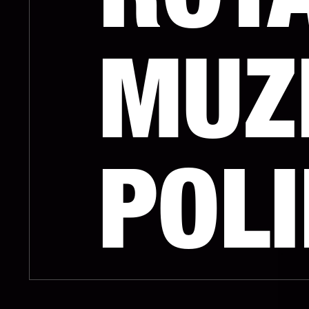
ROT
MUZ
POL