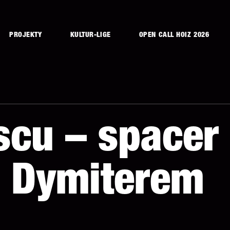
PROJEKTY
KULTUR-LIGE
OPEN CALL HOIZ 2026
scu – space
 Dymiterem