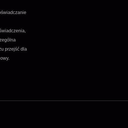
oświadczanie
świadczenia,
czególna
u przejść dla
dowy.