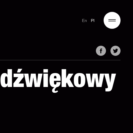
En
Pl
r dźwiękowy