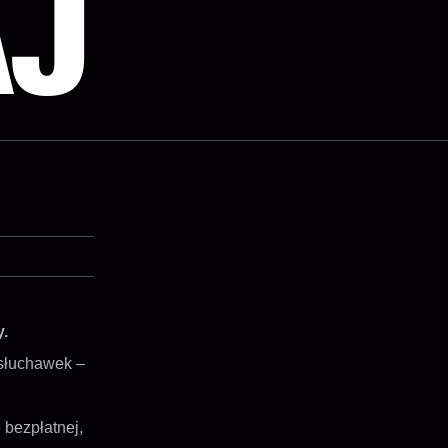
AJ
y.
 słuchawek –
 bezpłatnej,