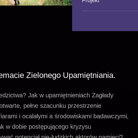
Projekt
emacie Zielonego Upamiętniania.
iedzictwa? Jak w upamiętnieniach Zagłady
otwarte, pełne szacunku przestrzenie
fiarami i ocalałymi a środowiskami badawczymi,
Jak w dobie postępującego kryzysu
wać potencjał nie-ludzkich aktorów pamięci?