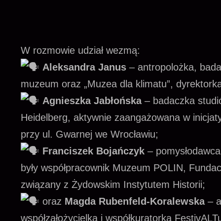
W rozmowie udział wezmą:
Aleksandra Janus
– antropolożka, bada
muzeum oraz „Muzea dla klimatu”, dyrektork
Agnieszka Jabłońska
– badaczka studi
Heidelberg, aktywnie zaangażowana w inicjat
przy ul. Gwarnej we Wrocławiu;
Franciszek Bojańczyk
– pomysłodawca i
były współpracownik Muzeum POLIN, Fundacj
związany z Żydowskim Instytutem Historii;
oraz
Magda Rubenfeld-Koralewska
– a
współzałożycielka i współkuratorka FestivALT