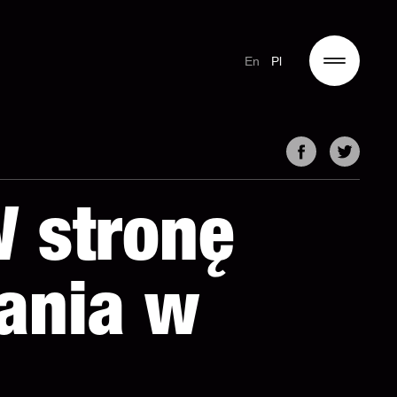
En
Pl
W stronę
tania w