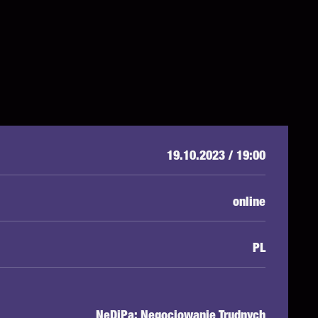
19.10.2023 / 19:00
online
PL
NeDiPa: Negocjowanie Trudnych