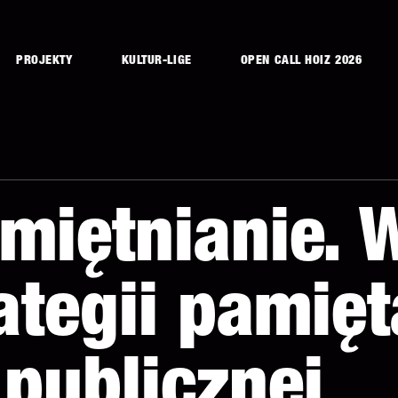
PROJEKTY
KULTUR-LIGE
OPEN CALL HOIZ 2026
miętnianie. 
ategii pamię
 publicznej