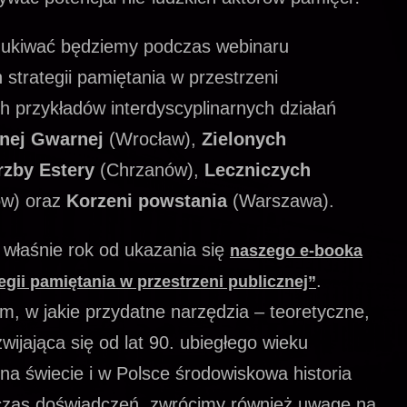
szukiwać będziemy podczas webinaru
strategii pamiętania w przestrzeni
h przykładów interdyscyplinarnych działań
onej Gwarnej
(Wrocław),
Zielonych
rzby Estery
(Chrzanów),
Leczniczych
w) oraz
Korzeni powstania
(Warszawa).
 właśnie rok od ukazania się
naszego e-booka
.
gii pamiętania w przestrzeni publicznej”
, w jakie przydatne narzędzia – teoretyczne,
ijająca się od lat 90. ubiegłego wieku
a świecie i w Polsce środowiskowa historia
czas doświadczeń, zwrócimy również uwagę na