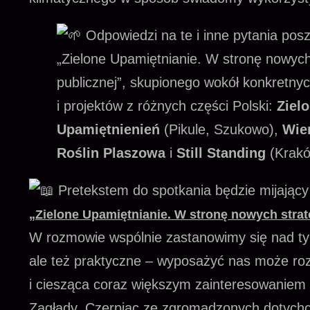
Odpowiedzi na te i inne pytania po
„Zielone Upamiętnianie. W stronę nowych 
publicznej”, skupionego wokół konkretnyc
i projektów z różnych części Polski:
Ziel
Upamiętnienień
(Pikule, Szukowo),
Wie
Roślin Plaszowa
i
Still Standing
(Krakó
Pretekstem do spotkania będzie mijający
„Zielone Upamiętnianie. W stronę nowych strate
W rozmowie wspólnie zastanowimy się nad tym
ale też praktyczne – wyposażyć nas może rozw
i ciesząca coraz większym zainteresowaniem n
Zagłady. Czerpiąc ze zgromadzonych dotych