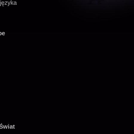
języka
oe
Świat