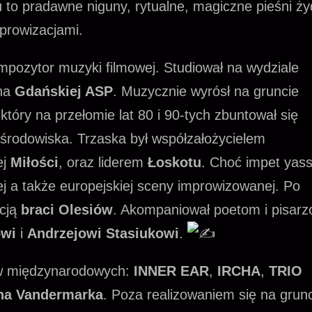
o pradawne niguny, rytualne, magiczne pieśni ży
prowizacjami.
mpozytor muzyki filmowej. Studiował na wydziale
 na
Gdańskiej ASP
. Muzycznie wyrósł na gruncie
tóry na przełomie lat 80 i 90-tych zbuntował się
 środowiska. Trzaska był współzałożycielem
ej
Miłości
, oraz liderem
Łoskotu
. Choć impet yas
iej a także europejskiej sceny improwizowanej. Po
kcją
braci Olesiów
. Akompaniował poetom i pisar
owi
i
Andrzejowi Stasiukowi
.
tów międzynarodowych:
INNER EAR
,
IRCHA
,
TRIO
a Vandermarka
. Poza realizowaniem się na grun