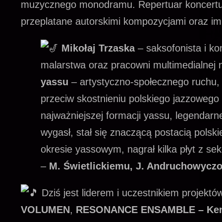
muzycznego monodramu. Repertuar koncertu t
przeplatane autorskimi kompozycjami oraz im
Mikołaj Trzaska
– saksofonista i ko
malarstwa oraz pracowni multimedialnej
yassu
– artystyczno-społecznego ruchu, k
przeciw skostnieniu polskiego jazzowego
najważniejszej formacji yassu, legendarn
wygasł, stał się znaczącą postacią polsk
okresie yassowym, nagrał kilka płyt z se
–
M. Świetlickiemu, J. Andruchowycz
Dziś jest liderem i uczestnikiem projek
VOLUMEN
,
RESONANCE ENSAMBLE – Ken