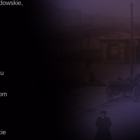
dowskie,
su
zom
cie