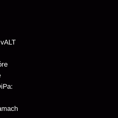
ivALT
óre
e
iPa:
ramach