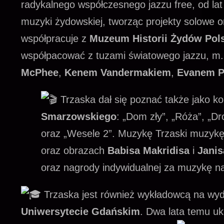
radykalnego współczesnego jazzu free, od la
muzyki żydowskiej, tworząc projekty solowe o
współpracuje z
Muzeum Historii Żydów Pol
współpacować z tuzami światowego jazzu, m.
McPhee
,
Kenem Vandermakiem
,
Evanem P
Trzaska dał się poznać także jako 
Smarzowskiego
: „Dom zły”, „Róża”, „D
oraz „Wesele 2”. Muzykę Trzaski muzykę
oraz obrazach
Babisa Makridisa
i
Janis
oraz nagrody indywidualnej za muzykę 
Trzaska jest również wykładowcą na wydzi
Uniwersytecie Gdańskim
. Dwa lata temu uk