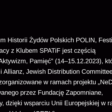
m Historii Żydów Polskich POLIN, Fest
acy z Klubem SPATiF jest częścią
ktywizm, Pamięć” (14–15.12.2023), kt
 Allianz, Jewish Distribution Committe
t zorganizowane w ramach projektu „NeD
izowanego przez Fundację Zapomniane,
, dzięki wsparciu Unii Europejskiej w 