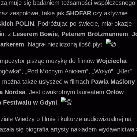
t zajmuje się badaniem tożsamości współczesnego 
raz zespołowe, takie jak
SHOFAR
czy aktywnie
skich POLIN
. Podróżując po świecie, miał okazję
in. z
Leserem Bowie
,
Peterem Brötzmannem
,
J
arkerem
. Nagrał niezliczoną ilość płyt.
kompozytor pisząc muzykę do filmów
Wojciecha
rogówka”, „Pod Mocnym Aniołem”, „Wołyń”, „Kler”
 można także usłyszeć w filmach
Pawła Maślony
a Nordsa
. Jest dwukrotnym laureatem
Orłów
na
Festiwalu w Gdyni
.
ale Wiedzy o filmie i kulturze audiowizualnej na
azała się biografia artysty nakładem wydawnictwa