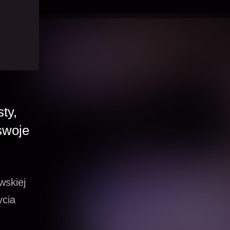
ty,
swoje
wskiej
ycia