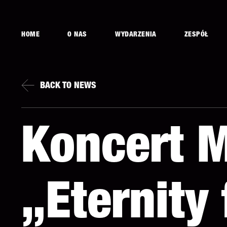
HOME
O NAS
WYDARZENIA
ZESPÓŁ
BACK TO NEWS
Koncert M
„Eternity 