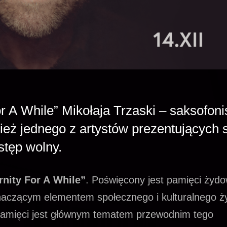
 A While” Mikołaja Trzaski – saksofonis
ież jednego z artystów prezentujących 
tęp wolny.
rnity For A While”
. Poświęcony jest pamięci żydo
znaczącym elementem społecznego i kulturalnego ż
pamięci jest głównym tematem przewodnim tego