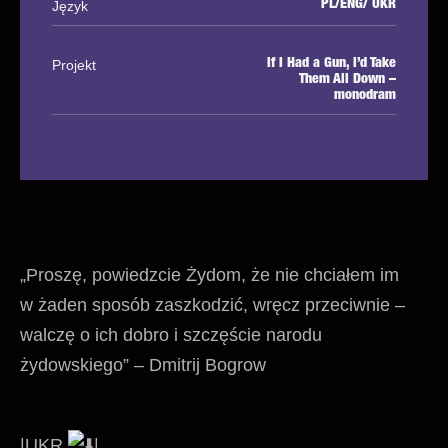
Język
PL/ENG/ UKR
Projekt
If I Had a Gun, I’d Take
Them All Down –
monodram
„Proszę, powiedzcie Żydom, że nie chciałem im
w żaden sposób zaszkodzić, wręcz przeciwnie –
walczę o ich dobro i szczęście narodu
żydowskiego” – Dmitrij Bogrow
|UKR
|