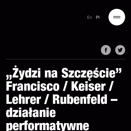
En
Pl
„Żydzi na Szczęście”
Francisco / Keiser /
Lehrer / Rubenfeld –
działanie
performatywne