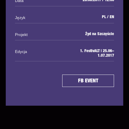
Data
28.06.2017 / 12:00
Język
PL / EN
Projekt
Żyd na Szczęście
Edycja
1. FestivALT | 25.06–
1.07.2017
FB EVENT