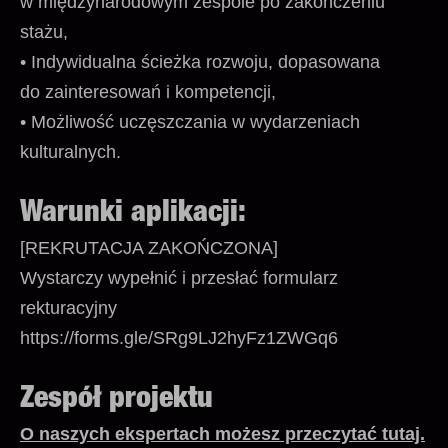
w międzynarodowym zespole po zakończeniu
stażu,
• Indywidualna ścieżka rozwoju, dopasowana
do zainteresowań i kompetencji,
• Możliwość uczęszczania w wydarzeniach
kulturalnych.
Warunki aplikacji:
[REKRUTACJA ZAKOŃCZONA]
Wystarczy wypełnić i przesłać formularz
rekturacyjny
https://forms.gle/SRg9LJ2hyFz1ZWGq6
Zespół projektu
O naszych ekspertach możesz przeczytać tutaj.