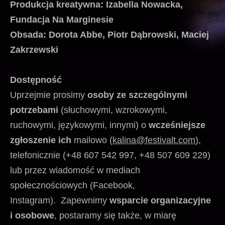
Produkcja kreatywna: Izabella Nowacka,
Fundacja Na Marginesie
Obsada: Dorota Abbe, Piotr Dąbrowski, Maciej
Zakrzewski
Dostępność
Uprzejmie prosimy
osoby ze szczególnymi
potrzebami
(słuchowymi, wzrokowymi,
ruchowymi, językowymi, innymi) o
wcześniejsze
zgłoszenie ich
mailowo (
kalina@festivalt.com
),
telefonicznie (+48 607 542 997, +48 507 609 229)
lub przez wiadomość w mediach
społecznościowych (Facebook,
Instagram).
Zapewnimy
wsparcie organizacyjne
i osobowe
, postaramy się także, w miarę